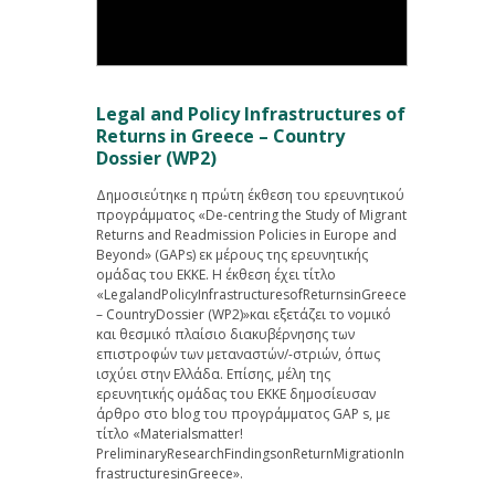
Legal and Policy Infrastructures of
Returns in Greece – Country
Dossier (WP2)
Δημοσιεύτηκε η πρώτη έκθεση του ερευνητικού
προγράμματος «De-centring the Study of Migrant
Returns and Readmission Policies in Europe and
Beyond» (GAPs) εκ μέρους της ερευνητικής
ομάδας του ΕΚΚΕ. Η έκθεση έχει τίτλο
«LegalandPolicyInfrastructuresofReturnsinGreece
– CountryDossier (WP2)»και εξετάζει το νομικό
και θεσμικό πλαίσιο διακυβέρνησης των
επιστροφών των μεταναστών/-στριών, όπως
ισχύει στην Ελλάδα. Επίσης, μέλη της
ερευνητικής ομάδας του ΕΚΚΕ δημοσίευσαν
άρθρο στο blog του προγράμματος GAP s, με
τίτλο «Materialsmatter!
PreliminaryResearchFindingsonReturnMigrationIn
frastructuresinGreece».