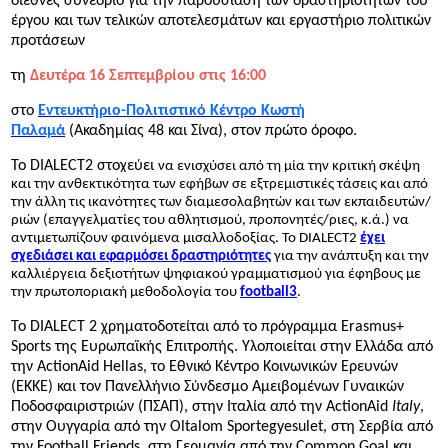
διεθνές συνέδριο για την παρουσίαση των δραστηριοτήτων του
έργου και των τελικών αποτελεσμάτων και εργαστήριο πολιτικών
προτάσεων
τη
Δευτέρα 16 Σεπτεμβρίου στις 16:00
στο
Εντευκτήριο-Πολιτιστικό Κέντρο Κωστή
Παλαμά
(Ακαδημίας 48 και Σίνα), στον πρώτο όροφο.
To DIALECT2
στοχεύει
να ενισχύσει από τη μία την κριτική σκέψη
και την ανθεκτικότητα των εφήβων σε εξτρεμιστικές τάσεις και από
την άλλη τις ικανότητες των διαμεσολαβητών και των εκπαιδευτών/
ριών (επαγγελματίες του αθλητισμού, προπονητές/ριες, κ.ά.) να
αντιμετωπίζουν φαινόμενα μισαλλοδοξίας. Το
DIALECT2
έχει
σχεδιάσει και εφαρμόσει δραστηριότητες
για την ανάπτυξη και την
καλλιέργεια δεξιοτήτων ψηφιακού γραμματισμού για έφηβους με
την πρωτοποριακή μεθοδολογία του
football3
.
Το DIALECT 2 χρηματοδοτείται από το πρόγραμμα Erasmus+
Sports της Ευρωπαϊκής Επιτροπής. Υλοποιείται στην Ελλάδα από
την ActionAid
Hellas
, το Εθνικό Κέντρο Κοινωνικών Ερευνών
(ΕΚΚΕ) και τον Πανελλήνιο Σύνδεσμο Αμειβομένων Γυναικών
Ποδοσφαιριστριών (ΠΣΑΠ), στην Ιταλία από την ActionAid
Italy
,
στην Ουγγαρία από την Oltalom Sportegyesulet, στη Σερβία από
την Football Friends, στη Γερμανία από την Common Goal και