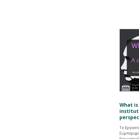
What is
institu
perspec
Το Εργαστ
Συμπεριφο
Ερευνητικ