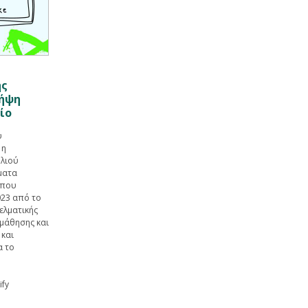
ης
λήψη
ίο
υ
 η
Ηλιού
ματα
 που
023 από το
γελματικής
 μάθησης και
 και
α το
ify