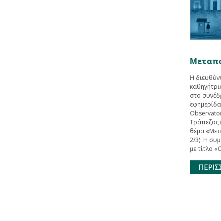
Μεταπο
Η διευθύν
καθηγήτρι
στο συνέδ
εφημερίδα 
Observator
Τράπεζας 
θέμα «Μετα
2/3). Η σ
με τίτλο «Ο