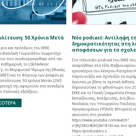
λίτευση: 50 Χρόνια Μετά
Νέο podcast: Αντίληψη τ
δημοκρατικότητας στη 
τρια και πρόεδρος του ΕΚΚΕ
αποφάσεων για το σχολε
α Βασιλική Γεωργιάδου συμμετείχε
ριο που συνδιοργανώθηκε από την
Στο τελευταίο podcast του ΕΚΚΕ πο
Καθημερινή, το LSE/Hellenic
αναρτήθηκε στα τέλη Φεβρουαρίου
y, το Μορφωτικό Ίδρυμα της Εθνικής
ερευνήτρια του Κέντρου Κατερίνα 
(ΜΙΕΤ) και το Φόρουμ των Δελφών με
παρουσιάζει και σχολιάζει τα ευρή
πολίτευση: 50 Χρόνια Μετά» (29/2-
έρευνας με βάση τη σχετική έκθεση,
υμμετοχή της αφορούσε στη συνεδρία
δημοσιεύτηκε το φθινόπωρο του 2
ι πολιτικές εξελίξεις».
ΕΚΚΕ και τη Γενική Γραμματεία Επαγ
Εκπαίδευσης, Κατάρτισης, Διά βίου
Νεολαίας του Υπουργείου Παιδείας
Θρησκευμάτων (ΥΠΑΙΘ). Μπορείτε ν
ακούσετε στο youtube
https://www.youtube.com/watch?
v=JKjCMiO4bhQ&t=818s και στο spot
https://podcasters.s