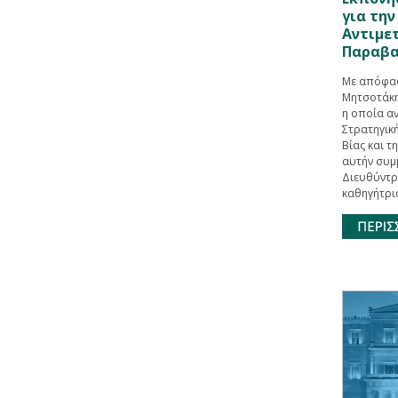
για την
Αντιμετ
Παραβα
Με απόφα
Μητσοτάκη
η οποία αν
Στρατηγικ
Βίας και τ
αυτήν συμμ
Διευθύντρ
καθηγήτρι