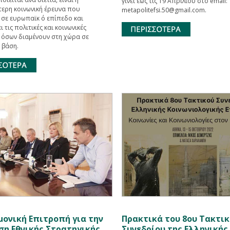
γίνει έως τις 19 Απριλίου στο email:
τερη κοινωνική έρευνα που
metapolitefsi.50@gmail.com.
 σε ευρωπαϊκ ό επίπεδο και
 τις πολιτικές και κοινωνικές
ς όσων διαμένουν στη χώρα σε
 βάση.
μονική Επιτροπή για την
Πρακτικά του 8ου Τακτι
ση Εθνικής Στρατηγικής
Συνεδρίου της Ελληνικής