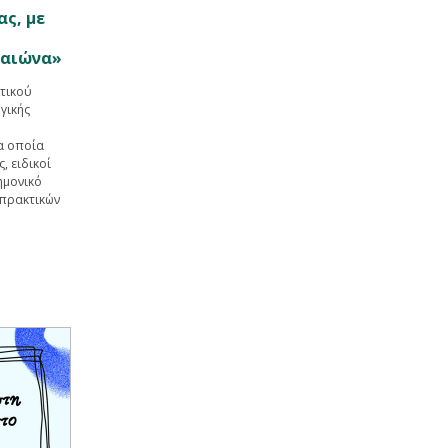
ας, με
 αιώνα»
κτικού
γικής
τα οποία
, ειδικοί
ημονικό
 πρακτικών