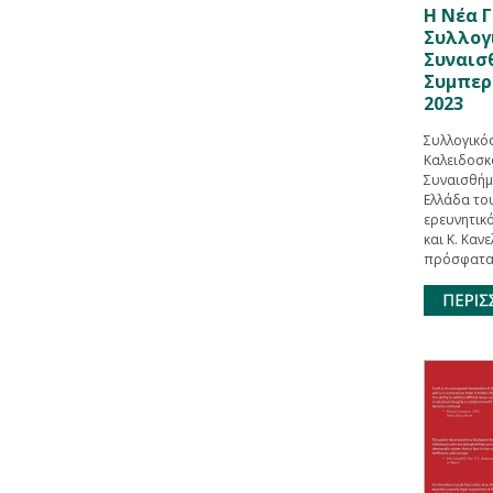
Η Νέα Γ
Συλλογ
Συναισ
Συμπερ
2023
Συλλογικός
Καλειδοσκό
Συναισθήμ
Ελλάδα το
ερευνητικό
και Κ. Κα
πρόσφατα