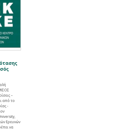
ότασης
ισός
ολή
ΜΙΣΟΣ
ίσεις –
ι από το
ίας -
ιον
iversity,
ικών Ερευνών
ρέπει να