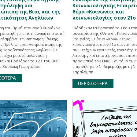
 Πρόληψη και
Κοινωνιολογικής Εταιρεί
ώπιση της Βίας και της
θέμα «Κοινωνίες και
τικότητας Ανηλίκων
κοινωνιολογίες στον 21ο
ση του Πρωθυπουργού Κυριάκου
Εκδόθηκαν τα Πρακτικά του 8ου τα
 συστήθηκε επιστημονική επιτροπή
συνεδρίου της Ελληνικής Κοινωνιολο
αλαμβάνει την εκπόνηση Εθνικής
Εταιρείας, με θέμα «Κοινωνίες και
ής Πρόληψης και Αντιμετώπισης της
κοινωνιολογίες στον 21ο αιώνα», σ
ης Παραβατικότητας Ανηλίκων. Σε
συμμετέχουν ερευνητές, ερευνήτριες
ετέχει μεταξύ άλλων και η
λειτουργικοί επιστήμονες και επιστ
ια και Πρόεδρος του ΔΣ του ΕΚΚΕ
προσωπικό του ΕΚΚΕ. Τον τόμο των
α Βασιλική Γεωργιάδου.
επιμελήθηκε ο Ν. Δεμερτζής με τη Ν.
Χαραλάμπη.