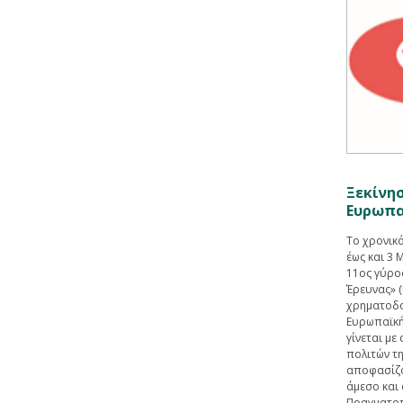
Ξεκίνησ
Ευρωπα
Το χρονικ
έως και 3 
11ος γύρο
Έρευνας» 
χρηματοδο
Ευρωπαϊκή 
γίνεται με
πολιτών τ
αποφασίζο
άμεσο και 
Πραγματοπο