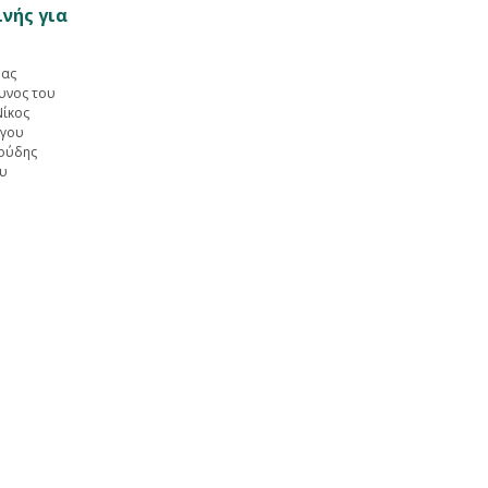
νής για
δας
υνος του
Νίκος
ργου
δούδης
ου