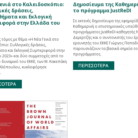
ενιά στο Καλειδοσκόπιο:
Δημοσίευμα της Καθημερι
ικές δράσεις,
το πρόγραμμα JustReDI
θήματα και Εκλογική
Σε εκτενές δημοσίευμα της εφημερί
ιφορά στην Ελλάδα του
Καθημερινή ο επιστημονικός υπεύθ
προγράμματος JustReDI καθηγητής 
Δεμερτζής και ο συντονιστής του έ
 τόμος με θέμα «Η Νέα Γενιά στο
ερευνητής του ΕΚΚΕ Γιώργος Παπα
πιο: Συλλογικές δράσεις,
παρουσιάζουν τα βασικά σημεία τ
ατα και Εκλογική Συμπεριφορά στην
προγράμματος.
υ 2023» και δύο συμμετοχές από το
 δυναμικό του ΕΚΚΕ, των Μ. Κακεπάκη
νελλόπουλου, κυκλοφόρησε
.