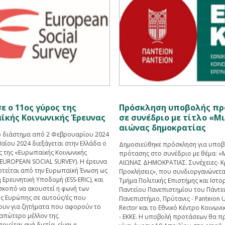
ε ο 11ος γύρος της
Πρόσκληση υποβολής πρ
ϊκής Κοινωνικής Έρευνας
σε συνέδριο με τίτλο «Μ
αιώνας δημοκρατίας
ό διάστημα από 2 Φεβρουαρίου 2024
Μαΐου 2024 διεξάγεται στην Ελλάδα ο
Δημοσιεύθηκε πρόσκληση για υποβ
ς της «Ευρωπαϊκής Κοινωνικής
πρότασης στο συνέδριο με θέμα: «
(ΕUROPEAN SOCIAL SURVEY). Η έρευνα
ΑΙΩΝΑΣ ΔΗΜΟΚΡΑΤΙΑΣ. Συνέχειες- Κρ
τείται από την Ευρωπαϊκή Ένωση ως
Προκλήσεις», που συνδιοργανώνετα
Ερευνητική Υποδομή (ESS-ERIC), και
Τμήμα Πολιτικής Επιστήμης και Ιστορ
 σκοπό να ακουστεί η φωνή των
Παντείου Πανεπιστημίου του Πάντε
ης Ευρώπης σε αυτούς/ές που
Πανεπιστήμιο, Πρύτανις - Panteion Un
υν για ζητήματα που αφορούν το
Rector και το Εθνικό Κέντρο Κοινων
απώτερο μέλλον της.
- ΕΚΚΕ. Η υποβολή προτάσεων θα π
ιείται ανά διετία, είναι η