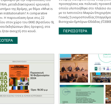
προσεγγίσεις και πολιτικές προεκτά
l Kim, μεταδιδακτορικού ερευνητή
οποία υλοποιήθηκε στο πλαίσιο σ
στήμιο της Βρέμης, με θέμα «What is
με το Ινστιτούτο Μικρών Επιχειρήσε
an institutionalism? A comparative
Γενικής Συνομοσπονδίας Επαγγελμα
e». Η παρουσίαση έγινε στις 22
Βιοτεχνών Εμπόρων Ελλάδας (ΓΣΕΒΕΕ
ου στον χώρο του ΕΚΚΕ (Κρατίνου 9),
υσα Εκδηλώσεων (8ος όροφος), στα
αι ήταν ανοιχτή στο κοινό.