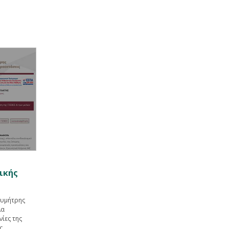
ικής
θυμήτρης
λα
ίες της
ς