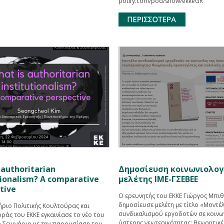
potify.com/pod/show/ekkeGR
 authoritarian
Δημοσίευση κοινωνιολογ
tionalism? A comparative
μελέτης ΙΜΕ-ΓΣΕΒΕΕ
tive
O ερευνητής του ΕΚΚΕ Γιώργος Μπι
δημοσίευσε μελέτη με τίτλο «Μοντέ
ήριο Πολιτικής Κουλτούρας και
συνδικαλισμού εργοδοτών σε κοινων
ράς του ΕΚΚΕ εγκαινίασε το νέο του
ύστερης νεωτερικότητας: θεωρητικέ
ό Σεμινάριο με την παρουσίαση του