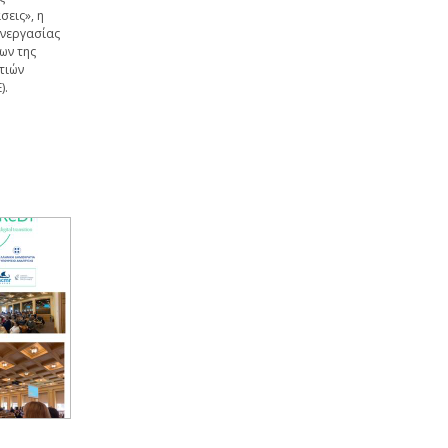
σεις», η
υνεργασίας
ων της
τιών
).