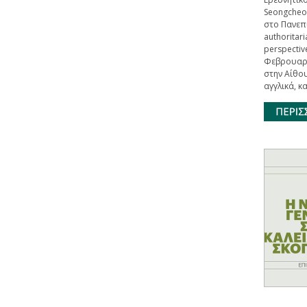
Seongcheo
στο Πανεπι
authoritari
perspectiv
Φεβρουαρί
στην Αίθο
αγγλικά, κ