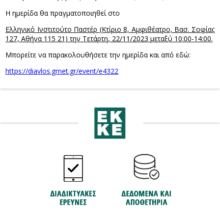
Η ημερίδα θα πραγματοποιηθεί στο
Ελληνικό Ινστιτούτο Παστέρ (Κτίριο 8, Αμφιθέατρο, Βασ. Σοφίας
127, Αθήνα 115 21) την Τετάρτη, 22/11/2023 μεταξύ 10:00-14:00.
Μπορείτε να παρακολουθήσετε την ημερίδα και από εδώ:
https://diavlos.grnet.gr/event/e4322