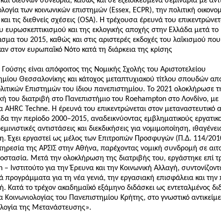
και διεθνών συνέδρια, καθώς και σε εξειδικευμένα σεμινάρια με αντ
λογία των κοινωνικών επιστημών (Essex, ECPR), την πολιτική οικονο
 και τις διεθνείς σχέσεις (OSA). Η τρέχουσα έρευνά του επικεντρώνετ
υ ευρωσκεπτικισμού και της εκλογικής αποχής στην Ελλάδα μετά το
μα του 2015, καθώς και στις αριστερές εκδοχές του λαϊκισμού που
ν στον ευρωπαϊκό Νότο κατά τη διάρκεια της κρίσης
Γούσης είναι απόφοιτος της Νομικής Σχολής του Αριστοτελείου
ημίου Θεσσαλονίκης και κάτοχος μεταπτυχιακού τίτλου σπουδών απ
ιτικών Επιστημών του ίδιου πανεπιστημίου. Το 2021 ολοκλήρωσε τ
κή του διατριβή στο Πανεπιστήμιο του Roehampton στο Λονδίνο, με
 AHRC Techne. Η έρευνά του επικεντρώνεται στον μεταναστευτικό α
δα την περίοδο 2000–2015, αναδεικνύοντας εμβληματικούς εργατικ
εμινιστικές αντιστάσεις και διεκδικήσεις για νομιμοποίηση, ιθαγένει
η. Έχει εργαστεί ως μέλος των Επιτροπών Προσφυγών (Π.Δ. 114/2010
ηρεσία της ΑΡΣΙΣ στην Αθήνα, παρέχοντας νομική συνδρομή σε αιτ
οστασία. Μετά την ολοκλήρωση της διατριβής του, εργάστηκε επί τρ
n – Ινστιτούτο για την Έρευνα και την Κοινωνική Αλλαγή, συντονίζοντ
ά προγράμματα για τη νέα γενιά, την εργασιακή επισφάλεια και την 
. Κατά το τρέχον ακαδημαϊκό εξάμηνο διδάσκει ως εντεταλμένος δ
 Κοινωνιολογίας του Πανεπιστημίου Κρήτης, στο γνωστικό αντικείμ
ολογία της Μετανάστευσης».