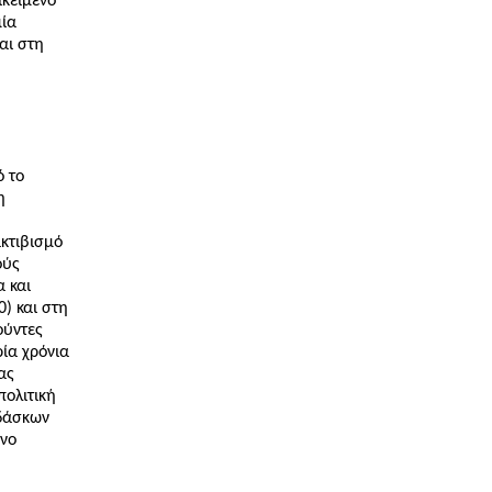
ικείμενο
μία
αι στη
ό το
η
κτιβισμό
ούς
α και
) και στη
ούντες
ία χρόνια
ας
πολιτική
ιδάσκων
ενο