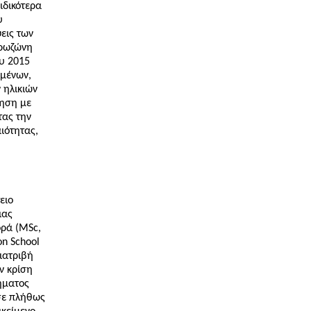
ειδικότερα
υ
εις των
υρωζώνη
υ 2015
ομένων,
 ηλικιών
τηση με
τας την
ιότητας,
ειο
ιας
ορά (MSc,
on School
διατριβή
ν κρίση
ήματος
σε πλήθως