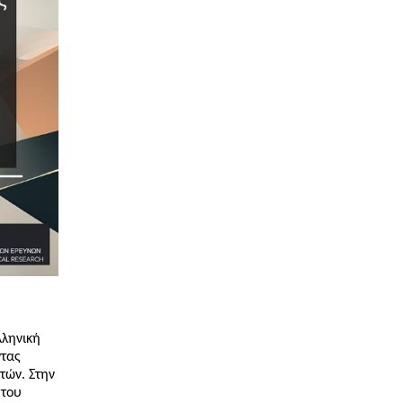
λληνική
ντας
τών. Στην
 του