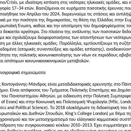
o/Crisis, με ιδιαίτερη εστίαση στις νεότερες ηλικιακές ομάδες, και 
γορία 17–34 ετών. Βασιζόμενοι σε ευρήματα ποσοτικής έρευνας πο
οιήθηκε τον Απρίλιο του 2024, διερευνούμε τις στάσεις και αντιλήψ
ικά με την ποιότητα της δημοκρατίας, τη θέση της Ελλάδας στην Ε
Ευρωπαϊκή Ένωση, καθώς και την αποτίμηση του δημοψηφίσματος το
α δεκαετία αργότερα. Στο πλαίσιο της ανάλυσης των ποσοτικών δεδ
με και σχολιάζουμε διαφοροποιήσεις των απαντήσεων των νεότερων
ση με άλλες ηλικιακές ομάδες. Παράλληλα, εμπλουτίζουμε τη συζή
δεδομένα (ατομικές συνεντεύξεις και ομάδες εστίασης), αναδεικνύον
τητα της πολιτικής κοινωνικοποίησης των νέων σε περιόδους αβεβα
αι απότομων κοινωνικοοικονομικών μεταβολών.
βιογραφικά σημειώματα:
 Κοντογιάννης-Μάνδρος είναι μεταδιδακτορικός ερευνητής στο Πάντ
μιο. Είναι απόφοιτος του Τμήματος Πολιτικής Επιστήμης και Δημόσ
 του Πανεπιστημίου Αθηνών, με ειδίκευση στην Πολιτική Συμπεριφ
y of Essex) και στην Κοινωνική και Πολιτισμική Ψυχολογία (MSc, Lond
ics and Political Science). Το 2018 ολοκλήρωσε τη διδακτορική του 
ρωπαϊκών και Διεθνών Σπουδών, King’s College London) με θέμα τη
χρονισμού και τον μετασχηματισμό του ελληνικού κομματικού συστ
επίδραση του συγκρουσιακού κύκλου 2010–2013. Έχει συμμετάσχει 