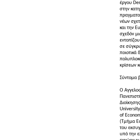
έργου Dem
στην κατη
πραγματοπ
νέων σχετ
και την 
σχεδόν μι
εντοπίζου
σε σύγκρι
ποιοτικά 
πολυπλοκό
κρίσεων κ
Σύντομα 
Ο Άγγελος
Πανεπιστή
Διοίκησης
Universit
of Econom
(Τμήμα Ευ
του εκσυγ
υπό την 