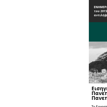
ΕΝΗΜΕΡΩ
του 201
αντιλήψ
Εισηγ
Πανεπ
Πανεπ