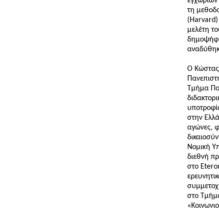
εγχώριων 
τη μεθοδο
(Harvard)
μελέτη το
δημοψήφισ
αναδύθηκα
Ο Κώστας 
Πανεπιστ
Τμήμα Πολ
διδακτορι
υποτροφία
στην Ελλά
αγώνες, φ
δικαιοσύν
Νομική Υπ
διεθνή πρ
στο Etero
ερευνητικ
συμμετοχή
στο Τμήμα
«Κοινωνι