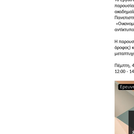
Το Εργαστ
παρουσίασ
ακαδημαϊκ
Πανεπιστή
«Οικονομ
αντίκτυπο
Η παρουσί
όροφος) κ
μεταπτυχι
Πέμπτη, 4
12:00 - 1