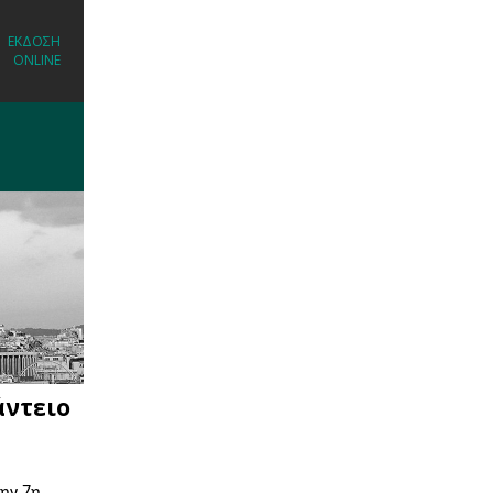
ΕΚΔΟΣΗ
ONLINE
άντειο