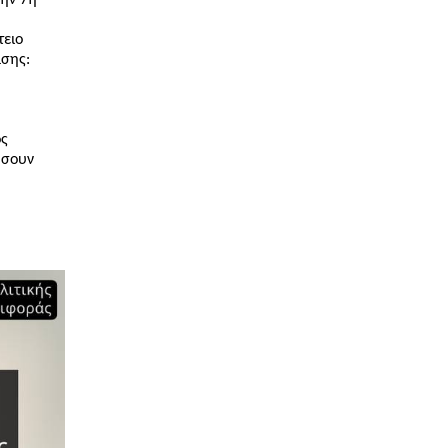
την 7η
τειο
ασης:
ος
ήσουν