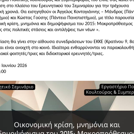
ήριο Πολιτικής Κουλτούρας και Συμπεριφοράς του ΕΚΚΕ σας καλεί σ
η στο πλαίσιο του Ερευνητικού του Σεμιναρίου για την τρέχουσα
ή χρονιά. Θα εισηγηθούν οι Άγγελος Κοντογιάννης – Μάνδρος (Πάν
μιο) και Κώστας Γούσης (Πάντειο Πανεπιστήμιο), με τίτλο παρουσί
ική κρίση, μνημόνια και δημοψήφισμα του 2015: Μακροπρόθεσμος
ς στις πολιτικές στάσεις και αντιλήψεις των νέων ».
αση θα γίνει στην αίθουσα συνεδριάσεων του ΕΚΚΕ (Κρατίνου 9, 8
αι είναι ανοιχτή στο κοινό. Ιδιαίτερα ενθαρρύνονται να παρακολουθ
ακοί φοιτητές/τριες και διδακτορικοί ερευνητές/τριες.
 Ιουνίου 2026
4:00