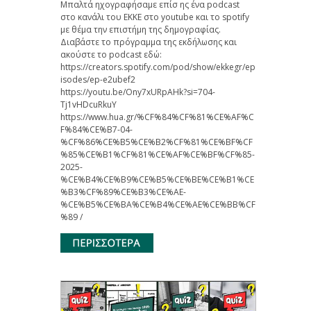
Μπαλτά ηχογραφήσαμε επίσ ης ένα podcast
στο κανάλι του ΕΚΚΕ στο youtube και το spotify
με θέμα την επιστήμη της δημογραφίας.
Διαβάστε το πρόγραμμα της εκδήλωσης και
ακούστε το podcast εδώ:
https://creators.spotify.com/pod/show/ekkegr/ep
isodes/ep-e2ubef2
https://youtu.be/Ony7xURpAHk?si=704-
Tj1vHDcuRkuY
https://www.hua.gr/%CF%84%CF%81%CE%AF%C
F%84%CE%B7-04-
%CF%86%CE%B5%CE%B2%CF%81%CE%BF%CF
%85%CE%B1%CF%81%CE%AF%CE%BF%CF%85-
2025-
%CE%B4%CE%B9%CE%B5%CE%BE%CE%B1%CE
%B3%CF%89%CE%B3%CE%AE-
%CE%B5%CE%BA%CE%B4%CE%AE%CE%BB%CF
%89 /