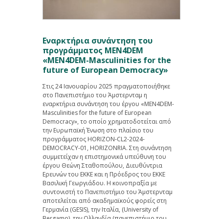
Εναρκτήρια συνάντηση του
προγράμματος ΜEN4DEM
«ΜEN4DEM-Masculinities for the
future of European Democracy»
Στις 24 Ιανουαρίου 2025 πραγματοποιήθηκε
στο Πανεπιστήμιο του Άμστερνταμ η
εναρκτήρια συνάντηση του έργου «ΜEN4DEM-
Masculinities for the future of European
Democracy», το οποίο χρηματοδοτείται από
την Ευρωπαϊκή Ένωση στο πλαίσιο του
προγράμματος HORIZON-CL2-2024-
DEMOCRACY-01, HORIZONRIA. Στη συνάντηση
συμμετείχαν η επιστημονικά υπεύθυνη του
έργου Θεώνη Σταθοπούλου, Διευθύντρια
Ερευνών του ΕΚΚΕ και η Πρόεδρος του ΕΚΚΕ
Βασιλική Γεωργιάδου. Η κοινοπραξία με
συντονιστή το Πανεπιστήμιο του Άμστερνταμ
αποτελείται από ακαδημαϊκούς φορείς στη
Γερμανία (GESIS), την Ιταλία, (University of
Bergamo), την Ολλανδία (πανεπιστήμιο του